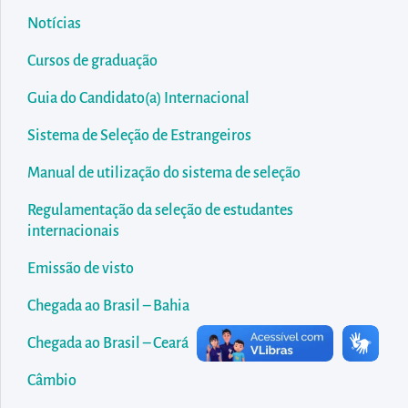
diretamente
Notícias
à
área
Cursos de graduação
para
Guia do Candidato(a) Internacional
realizar
buscas
Sistema de Seleção de Estrangeiros
internas
Manual de utilização do sistema de seleção
Acessar
Regulamentação da seleção de estudantes
diretamente
internacionais
as
informações
Emissão de visto
postas
Chegada ao Brasil – Bahia
no
rodapé
Chegada ao Brasil – Ceará
Câmbio