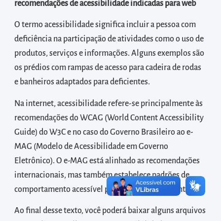
diretamente
recomendações de acessibilidade indicadas para web
à
O termo acessibilidade significa incluir a pessoa com
área
deficiência na participação de atividades como o uso de
para
produtos, serviços e informações. Alguns exemplos são
realizar
os prédios com rampas de acesso para cadeira de rodas
buscas
e banheiros adaptados para deficientes.
internas
Acessar
Na internet, acessibilidade refere-se principalmente às
diretamente
recomendações do WCAG (World Content Accessibility
as
Guide) do W3C e no caso do Governo Brasileiro ao e-
informações
MAG (Modelo de Acessibilidade em Governo
postas
Eletrônico). O e-MAG está alinhado as recomendações
no
internacionais, mas também estabelece padrões de
rodapé
comportamento acessível para sites governamentais.
Ao final desse texto, você poderá baixar alguns arquivos