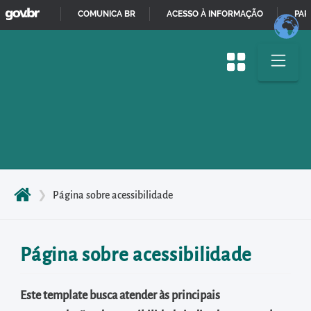
GOVBR
Pular
COMUNICA BR
ACESSO À INFORMAÇÃO
PAR
para
IR
o
PARA
início
O
do
CONTEÚDO
conteúdo
principal
da
página
Acessar
❯
Página sobre acessibilidade
diretamente
o
menu
Página sobre acessibilidade
principal
Acessar
Este template busca atender às principais