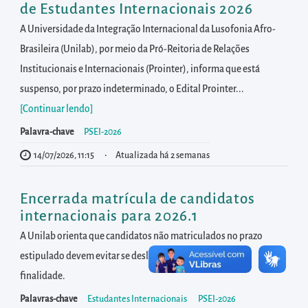
diretamente
de Estudantes Internacionais 2026
à
A Universidade da Integração Internacional da Lusofonia Afro-
área
Brasileira (Unilab), por meio da Pró-Reitoria de Relações
para
Institucionais e Internacionais (Prointer), informa que está
realizar
suspenso, por prazo indeterminado, o Edital Prointer...
buscas
[Continuar lendo
]
internas
Palavra-chave
PSEI-2026
Acessar
14/07/2026, 11:15
Atualizada há 2 semanas
diretamente
as
Encerrada matrícula de candidatos
informações
internacionais para 2026.1
postas
A Unilab orienta que candidatos não matriculados no prazo
no
estipulado devem evitar se deslocar ao Brasil para esta
rodapé
finalidade.
Palavras-chave
Estudantes Internacionais
PSEI-2026