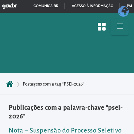
GOVBR
Pular
COMUNICA BR
ACESSO À INFORMAÇÃO
PAR
para
IR
o
PARA
início
O
do
CONTEÚDO
conteúdo
principal
da
página
Acessar
❯
Postagens com a tag "PSEI-2026"
diretamente
o
Publicações com a palavra-chave "psei-
menu
2026"
principal
Acessar
Nota – Suspensão do Processo Seletivo