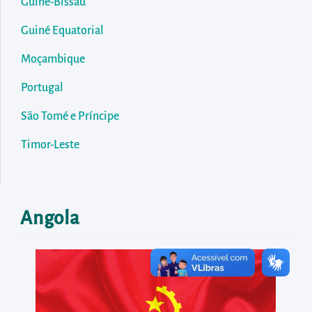
diretamente
Guiné-Bissau
à
Guiné Equatorial
área
Moçambique
para
realizar
Portugal
buscas
São Tomé e Príncipe
internas
Acessar
Timor-Leste
diretamente
as
informações
Angola
postas
no
rodapé