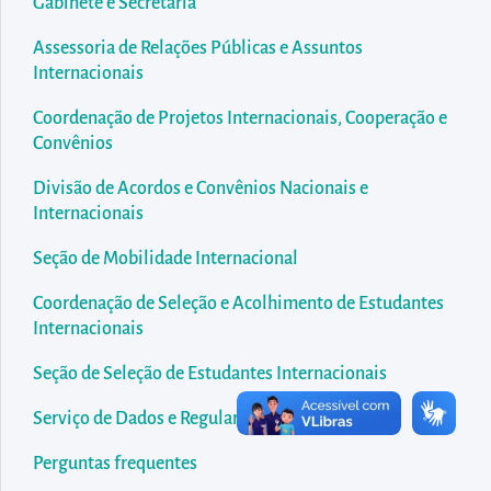
diretamente
Gabinete e Secretaria
à
Assessoria de Relações Públicas e Assuntos
área
Internacionais
para
Coordenação de Projetos Internacionais, Cooperação e
realizar
Convênios
buscas
Divisão de Acordos e Convênios Nacionais e
internas
Internacionais
Acessar
diretamente
Seção de Mobilidade Internacional
as
Coordenação de Seleção e Acolhimento de Estudantes
informações
Internacionais
postas
Seção de Seleção de Estudantes Internacionais
no
rodapé
Serviço de Dados e Regularização Migratória
Perguntas frequentes