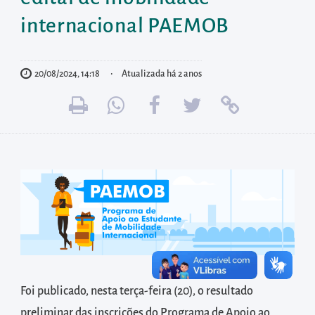
diretamente
à
internacional PAEMOB
área
para
20/08/2024, 14:18
Atualizada há 2 anos
realizar
buscas
internas
Acessar
diretamente
as
informações
postas
no
rodapé
Foi publicado, nesta terça-feira (20), o resultado
preliminar das inscrições do Programa de Apoio ao