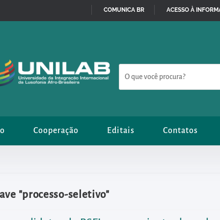
COMUNICA BR
ACESSO À INFOR
IR
PARA
O
CONTEÚDO
ão
Cooperação
Editais
Contatos
ave "processo-seletivo"