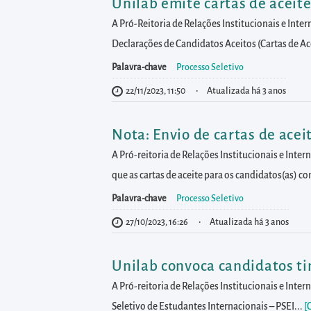
diretamente
Unilab emite cartas de aceite
à
A Pró-Reitoria de Relações Institucionais e Inte
área
Declarações de Candidatos Aceitos (Cartas de Ace
para
Palavra-chave
Processo Seletivo
realizar
22/11/2023, 11:50
Atualizada há 3 anos
buscas
internas
Nota: Envio de cartas de acei
Acessar
A Pró-reitoria de Relações Institucionais e Inte
diretamente
que as cartas de aceite para os candidatos(as) c
as
Palavra-chave
Processo Seletivo
informações
postas
27/10/2023, 16:26
Atualizada há 3 anos
no
rodapé
Unilab convoca candidatos t
A Pró-reitoria de Relações Institucionais e Int
Seletivo de Estudantes Internacionais – PSEI...
[