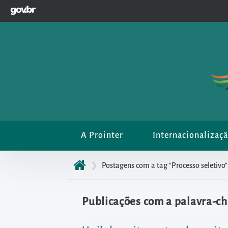
GOVBR
Pular
para
o
início
do
conteúdo
principal
da
página
A Prointer
Internacionalizaç
Acessar
diretamente
❯
Postagens com a tag "Processo seletivo"
o
menu
principal
Publicações com a palavra-ch
Acessar